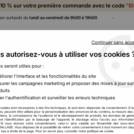
10 % sur votre première commande avec le code
"B
on surtaxé) du
lundi au vendredi de 9h00 à 19h00
-
Continuer sans acc
s autorisez-vous à utiliser vos cookies 
ADHÉSIF,
CALAGE ET
FILM ET
CERCLAGE,
PROTECTION
PALETTISATION
us seront utiles pour :
ÉTIQUETAGE
liorer l'interface et les fonctionnalités du site
urer les campagnes marketing et proposer des mises à jour sur
duits
lastique et Housse Plastique pour 
er l'authentification et surveiller les erreurs techniques
 une solution de première nécessité pour protéger vos produits
cookies sont nécessaires à des fins techniques, ils sont donc dispensés de consentement. D'a
res, peuvent être utilisés pour la personnalisation des annonces et du contenu, la mesure de
D et disponibles en diverses épaisseurs pour répondre à tous 
tenu, la connaissance de l'audience et le développement de produits, les données de géolo
t des produits phares de la gamme. Mais les housses peuvent au
et l'identification par le balayage de l'appareil, le stockage et/ou l'accès aux informati
. Si vous donnez votre consentement, celui-ci sera valable sur l’ensemble des sous-do
 ranger pendant des semaines ou des mois. Vous trouverez égale
LAGE. Vous disposez de la possibilité de retirer votre consentement à tout moment en cliqu
 bas à droite de la page. Pour en savoir plus, consulter notre politique de cookie.
format et des
sachets plastiques transparents
.