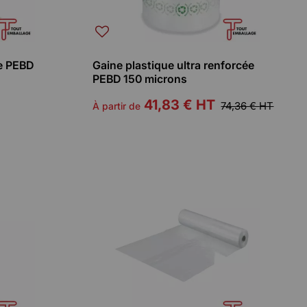
ée PEBD
Gaine plastique ultra renforcée
PEBD 150 microns
41,83 €
HT
74,36 €
HT
À partir de