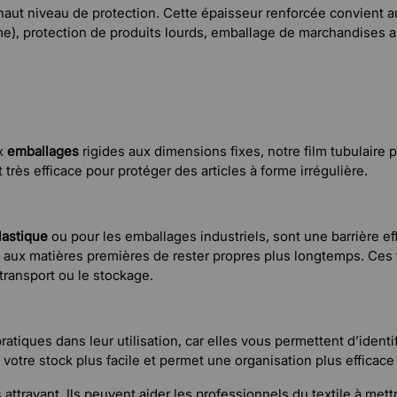
 haut niveau de protection. Cette épaisseur renforcée convient a
), protection de produits lourds, emballage de marchandises au
ux
emballages
rigides aux dimensions fixes, notre film tubulaire
t très efficace pour protéger des articles à forme irrégulière.
lastique
ou pour les emballages industriels, sont une barrière effi
tent aux matières premières de rester propres plus longtemps. C
transport ou le stockage.
atiques dans leur utilisation, car elles vous permettent d’ident
e votre stock plus facile et permet une organisation plus efficac
ttrayant. Ils peuvent aider les professionnels du textile à met