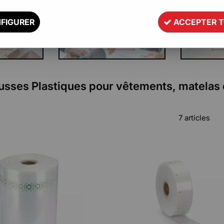
FIGURER
ACCEPTER 
sses Plastiques pour vêtements, matelas e
7 articles