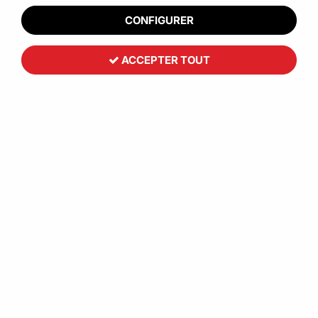
de
sachets packaging
et nos
pochettes porte document.
CONFIGURER
ACCEPTER TOUT