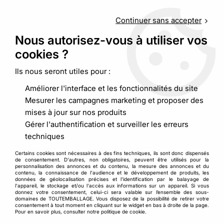
Service client
au
09 88 48 09 09
(non surtaxé) du
lundi au
vendredi de 9h00 à 19h00
Continuer sans accepter
Nous autorisez-vous à utiliser vos
cookies ?
0
Ils nous seront utiles pour :
Améliorer l'interface et les fonctionnalités du site
Accueil
>
Pochette, sacherie
>
Sac papier kraft
Mesurer les campagnes marketing et proposer des
mises à jour sur nos produits
Sacs en Papier Kraft
Gérer l'authentification et surveiller les erreurs
techniques
Avec poignées torsadées ou poignées plates, à une ou
Certains cookies sont nécessaires à des fins techniques, ils sont donc dispensés
deux encoches, les
sacs papier kraft
se distinguent par une
de consentement. D'autres, non obligatoires, peuvent être utilisés pour la
personnalisation des annonces et du contenu, la mesure des annonces et du
diversité de design qui répond à toutes vos attentes
contenu, la connaissance de l'audience et le développement de produits, les
professionnelles. Leurs soufflets sur chaque côté offrent
données de géolocalisation précises et l'identification par le balayage de
l'appareil, le stockage et/ou l'accès aux informations sur un appareil. Si vous
une facilité d'insertion ainsi que de beaux volumes vous
donnez votre consentement, celui-ci sera valable sur l’ensemble des sous-
domaines de TOUTEMBALLAGE. Vous disposez de la possibilité de retirer votre
permettant de placer aisément vos produits, qu'ils soient
consentement à tout moment en cliquant sur le widget en bas à droite de la page.
volumineux ou de forme irrégulière. Pour compléter vos
Pour en savoir plus, consulter notre politique de cookie.
besoins d'emballage, découvrez également notre gamme