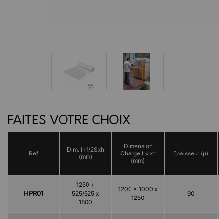
FAITES VOTRE CHOIX
Dimension
Dim. l+1/2Sxh
Ref
Charge Lxlxh
Epaisseur (µ)
(mm)
(mm)
1250 +
1200 x 1000 x
HPR01
525/525 x
90
1250
1800