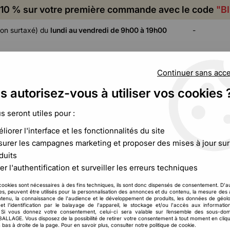
10 % sur votre première commande avec le code
"B
on surtaxé) du
lundi au vendredi de 9h00 à 19h00
-
Continuer sans acc
s autorisez-vous à utiliser vos cookies 
ADHÉSIF,
CALAGE ET
FILM ET
CERCLAGE,
PROTECTION
PALETTISATION
us seront utiles pour :
ÉTIQUETAGE
liorer l'interface et les fonctionnalités du site
ousse plastique retractable
urer les campagnes marketing et proposer des mises à jour sur
duits
er l'authentification et surveiller les erreurs techniques
Housse plastique r
cookies sont nécessaires à des fins techniques, ils sont donc dispensés de consentement. D'a
179
,
32
€
H
À partir de
res, peuvent être utilisés pour la personnalisation des annonces et du contenu, la mesure de
tenu, la connaissance de l'audience et le développement de produits, les données de géolo
et l'identification par le balayage de l'appareil, le stockage et/ou l'accès aux informati
. Si vous donnez votre consentement, celui-ci sera valable sur l’ensemble des sous-do
Réf. :
CCB00310
LAGE. Vous disposez de la possibilité de retirer votre consentement à tout moment en cliqu
Expédiez et transportez vos pal
 bas à droite de la page. Pour en savoir plus, consulter notre politique de cookie.