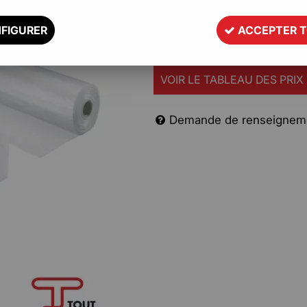
rétractables recyclables.
FIGURER
ACCEPTER 
Description
VOIR LE TABLEAU DES PRIX
Demande de renseignem