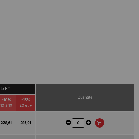
nité HT
Quantité
-10%
-15%
10 à 19
20 et +
228,61
215,91