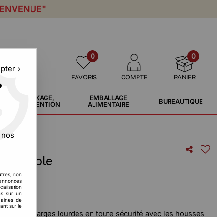
IENVENUE"
0
0
epter
FAVORIS
COMPTE
PANIER
?
STOCKAGE,
EMBALLAGE
BUREAUTIQUE
MANUTENTION
ALIMENTAIRE
 nos
etractable
utres, non
T
s annonces
calisation
ons sur un
maines de
ant sur le
ettes de charges lourdes en toute sécurité avec les housses