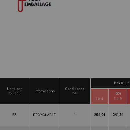
Prix à l'u
Unité par
Conditionné
Informations
rouleau
par
-5%
1 à 4
5 à 9
55
RECYCLABLE
1
254,01
241,31