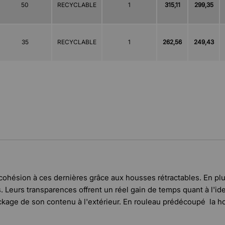
50
RECYCLABLE
1
315,11
299,35
35
RECYCLABLE
1
262,56
249,43
e cohésion à ces dernières grâce aux housses rétractables. En pl
 Leurs transparences offrent un réel gain de temps quant à l'id
kage de son contenu à l'extérieur. En rouleau prédécoupé la h