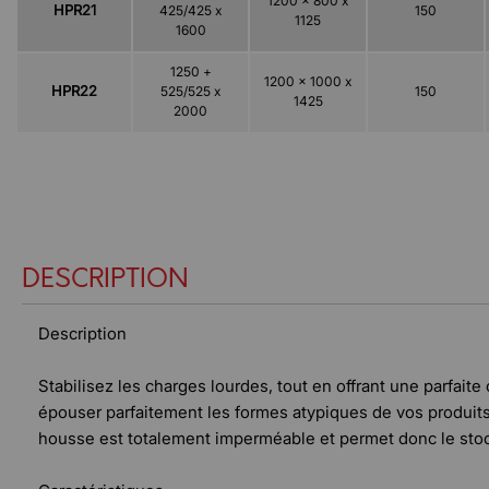
1200 x 800 x
HPR21
425/425 x
150
1125
1600
1250 +
1200 x 1000 x
HPR22
525/525 x
150
1425
2000
DESCRIPTION
Description
Stabilisez les charges lourdes, tout en offrant une parfait
épouser parfaitement les formes atypiques de vos produits.
housse est totalement imperméable et permet donc le stoc