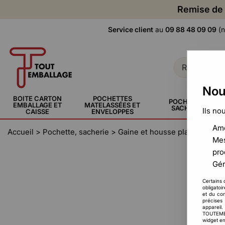
Remise de 
Service client
au
09 88 48 09 09
(n
Nou
BOITE CARTON
POCHETTES
POCHETTE,
EMBALLAGE ET
MATELASSÉES ET
SACHERIE
Ils no
CAISSE
ENVELOPPES
Amé
Accueil
>
Pochette, sacherie
>
Gaine et housse plastique
>
H
Mes
pro
Gér
Certains 
obligatoi
et du con
précises 
appareil
TOUTEMBAL
widget en