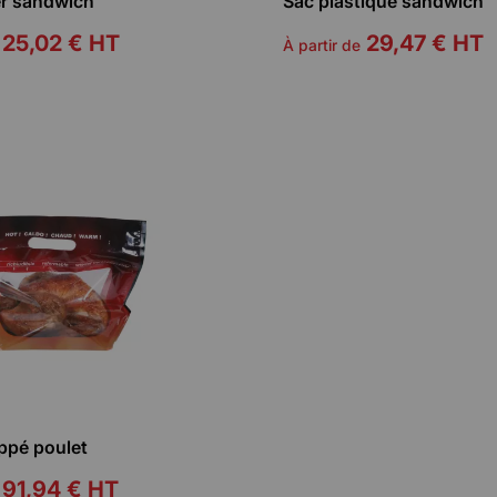
er sandwich
Sac plastique sandwich
25,02 €
HT
29,47 €
HT
À partir de
ppé poulet
91,94 €
HT