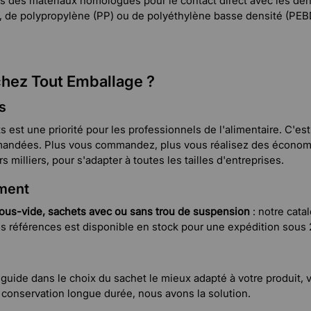
s des matériaux homologués pour le contact direct avec les de
), de polypropylène (PP) ou de polyéthylène basse densité (PE
hez Tout Emballage ?
s
 est une priorité pour les professionnels de l'alimentaire. C'e
commandées. Plus vous commandez, plus vous réalisez des écono
milliers, pour s'adapter à toutes les tailles d'entreprises.
ment
sous-vide, sachets avec ou sans trou de suspension
: notre cata
os références est disponible en stock pour une expédition sous 
uide dans le choix du sachet le mieux adapté à votre produit, v
 conservation longue durée, nous avons la solution.