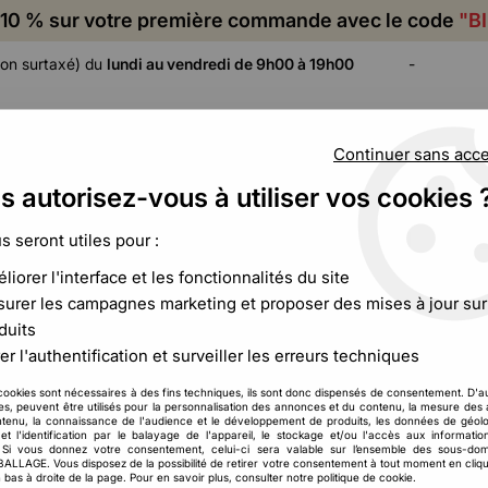
10 % sur votre première commande avec le code
"B
on surtaxé) du
lundi au vendredi de 9h00 à 19h00
-
Continuer sans acc
s autorisez-vous à utiliser vos cookies 
ADHÉSIF,
CALAGE ET
FILM ET
CERCLAGE,
PROTECTION
PALETTISATION
us seront utiles pour :
ÉTIQUETAGE
liorer l'interface et les fonctionnalités du site
 plastique alimentaire
urer les campagnes marketing et proposer des mises à jour sur
duits
Sachet en Plastique Alimentaire
er l'authentification et surveiller les erreurs techniques
strie agroalimentaire, le
sachet en plastique alimentaire
reste une
cookies sont nécessaires à des fins techniques, ils sont donc dispensés de consentement. D'a
res, peuvent être utilisés pour la personnalisation des annonces et du contenu, la mesure de
tanche et déclinable dans une infinité de formats, il répond aux
tenu, la connaissance de l'audience et le développement de produits, les données de géolo
emballages plastique alimentaires
est pensée pour couvrir l'en
et l'identification par le balayage de l'appareil, le stockage et/ou l'accès aux informati
. Si vous donnez votre consentement, celui-ci sera valable sur l’ensemble des sous-do
ter, de
sacs fruits et légumes
pour votre rayon frais, de
sachets 
LAGE. Vous disposez de la possibilité de retirer votre consentement à tout moment en cliqu
 bas à droite de la page. Pour en savoir plus, consulter notre politique de cookie.
approche plus écologique, notre catalogue vous offre la soluti