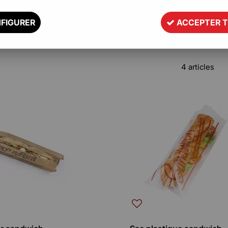
FIGURER
ACCEPTER 
re gamme de Sachet en Plastique Aliment
4 articles