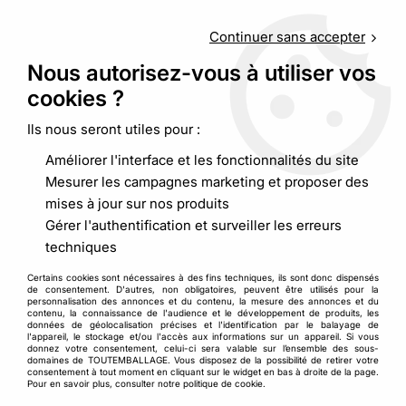
Service client
au
09 88 48 09 09
(non surtaxé) du
lundi au
vendredi de 9h00 à 19h00
Continuer sans accepter
Nous autorisez-vous à utiliser vos
cookies ?
0
Ils nous seront utiles pour :
Améliorer l'interface et les fonctionnalités du site
Accueil
>
Palettisation et film
>
Film étirable machine
Mesurer les campagnes marketing et proposer des
mises à jour sur nos produits
Film étirable machine
Gérer l'authentification et surveiller les erreurs
techniques
Le
film étirable machine
est la solution d’emballage
Certains cookies sont nécessaires à des fins techniques, ils sont donc dispensés
incontournable pour toute structure cherchant à
de consentement. D'autres, non obligatoires, peuvent être utilisés pour la
personnalisation des annonces et du contenu, la mesure des annonces et du
perfectionner son procédé de conditionnement des
contenu, la connaissance de l'audience et le développement de produits, les
palettes. Contrairement au film étirable manuel, qui doit
données de géolocalisation précises et l'identification par le balayage de
l'appareil, le stockage et/ou l'accès aux informations sur un appareil. Si vous
être filmé à la main par l’opérateur, le film étirable machine
donnez votre consentement, celui-ci sera valable sur l’ensemble des sous-
domaines de TOUTEMBALLAGE. Vous disposez de la possibilité de retirer votre
est un film spécialement conçu pour être utilisé sur des
consentement à tout moment en cliquant sur le widget en bas à droite de la page.
équipements automatiques ou semi-automatiques. Pour
Pour en savoir plus, consulter notre politique de cookie.
compléter votre matériel d’emballage, pensez aussi à vous