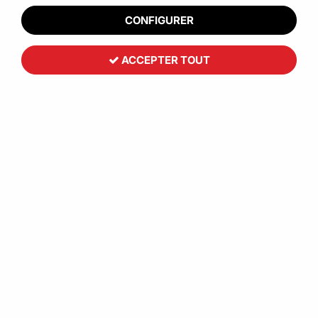
procurer : un
dévidoir pour film étirable
; des
cornières
CONFIGURER
carton
ou du
film étirable manuel.
ACCEPTER TOUT