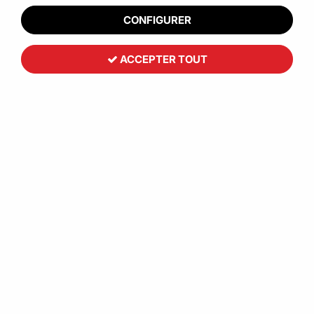
CONFIGURER
ACCEPTER TOUT
Toutemballage
Particules de calage Chips
STANDARD