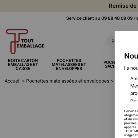
Remise de 
Service client
au
09 88 48 09 09
(n
Nou
BOITE CARTON
POCHETTES
POCHETTE,
EMBALLAGE ET
MATELASSÉES ET
SACHERIE
Ils no
CAISSE
ENVELOPPES
Amé
Accueil
>
Pochettes matelassées et enveloppes
>
Pochette 
Mes
pro
Gér
Certains 
obligatoi
et du con
précises 
appareil
TOUTEMBAL
widget en