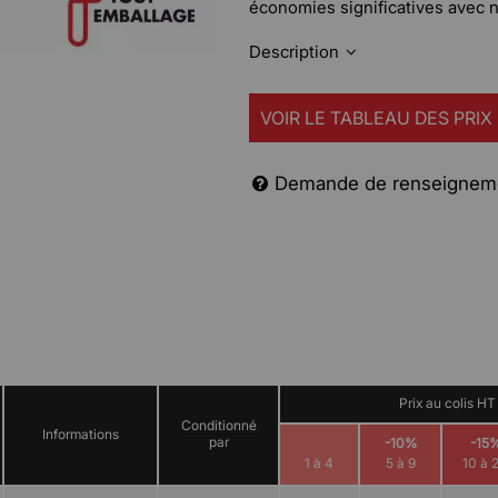
économies significatives avec n
Description
VOIR LE TABLEAU DES PRIX
Demande de renseignem
Prix au colis HT
Conditionné
Informations
par
-10%
-15
1 à 4
5 à 9
10 à 