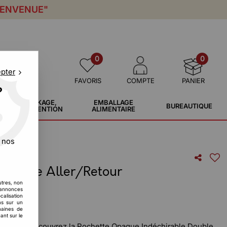
IENVENUE"
0
0
epter
FAVORIS
COMPTE
PANIER
?
STOCKAGE,
EMBALLAGE
BUREAUTIQUE
MANUTENTION
ALIMENTAIRE
 nos
 opaque Aller/Retour
utres, non
s annonces
calisation
ons sur un
maines de
ant sur le
omisez : Découvrez la Pochette Opaque Indéchirable Double