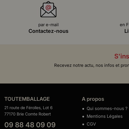
par e-mail
en F
Contactez-nous
L
S'ins
Recevez notre actu, nos infos et pro
TOUTEMBALLAGE
A propos
21 route de Férolles, Lot 6
Qui sommes-nous ?
77170 Brie Comte Robert
Mentions Légales
09 88 48 09 09
CGV