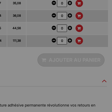
7
35,08
4
36,08
5
44,56
34
111,38
AJOUTER AU PANIER
meture adhésive permanente révolutionne vos retours en