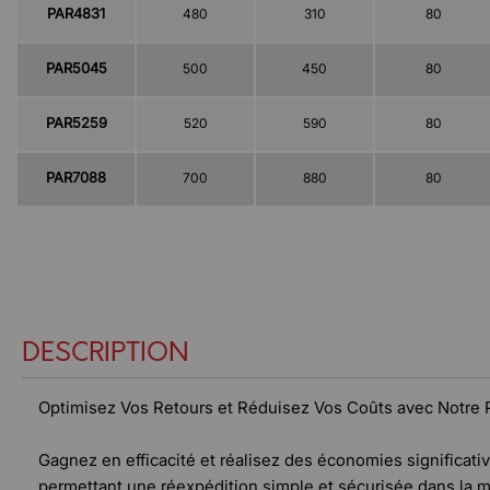
PAR4831
480
310
80
PAR5045
500
450
80
PAR5259
520
590
80
PAR7088
700
880
80
DESCRIPTION
Optimisez Vos Retours et Réduisez Vos Coûts avec Notre
Gagnez en efficacité et réalisez des économies significat
permettant une réexpédition simple et sécurisée dans la