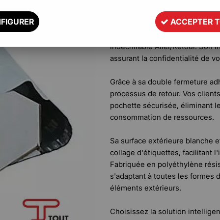
Usage
FIGURER
ACCEPTER 
Gagnez en efficacité et réduise
indéchirable Aller/Retour. Son in
assurant la confidentialité de vo
Grâce à sa double fermeture ad
processus de retour. Vos client
pochette sécurisée, éliminant l
consommation de ressources.
Sa surface extérieure blanche et
collage d'étiquettes, facilitant l
Fabriquée en polyéthylène résis
s'adaptant à toutes les formes 
éléments extérieurs.
Choisissez la solution intellige