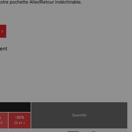
otre pochette Aller/Retour indéchirable.
ent
Quantité
%
-20%
24
25 et +