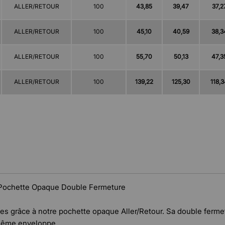
ALLER/RETOUR
100
43,85
39,47
37,2
ALLER/RETOUR
100
45,10
40,59
38,3
ALLER/RETOUR
100
55,70
50,13
47,3
ALLER/RETOUR
100
139,22
125,30
118,
 Pochette Opaque Double Fermeture
ives grâce à notre pochette opaque Aller/Retour. Sa double fer
 même enveloppe.