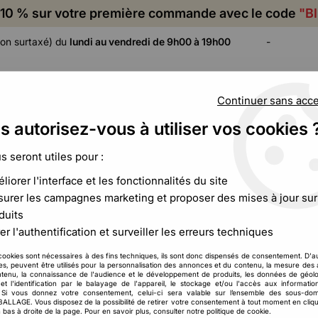
10 % sur votre première commande avec le code
"B
on surtaxé) du
lundi au vendredi de 9h00 à 19h00
-
Continuer sans acc
s autorisez-vous à utiliser vos cookies 
ADHÉSIF,
CALAGE ET
FILM ET
CERCLAGE,
PROTECTION
PALETTISATION
us seront utiles pour :
ÉTIQUETAGE
liorer l'interface et les fonctionnalités du site
plastique opaque
>
Pochette plastique opaque Aller/Retour
urer les campagnes marketing et proposer des mises à jour sur
duits
Toutemballage
er l'authentification et surveiller les erreurs techniques
Pochette plastique
cookies sont nécessaires à des fins techniques, ils sont donc dispensés de consentement. D'a
35
,
08
€
HT
res, peuvent être utilisés pour la personnalisation des annonces et du contenu, la mesure de
À partir de
tenu, la connaissance de l'audience et le développement de produits, les données de géolo
et l'identification par le balayage de l'appareil, le stockage et/ou l'accès aux informati
. Si vous donnez votre consentement, celui-ci sera valable sur l’ensemble des sous-do
Réf. :
CCB00059
LAGE. Vous disposez de la possibilité de retirer votre consentement à tout moment en cliqu
 bas à droite de la page. Pour en savoir plus, consulter notre politique de cookie.
Optimisez Vos Retours et Écon