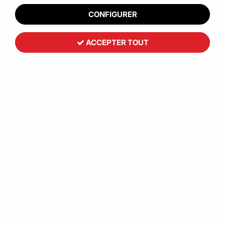
CONFIGURER
ACCEPTER TOUT
Toutemballage
Ruban adhésif PP HOT MELT 30
microns impression personnalisé
Réf. :
CCB00246
Fabrication sur mesure PP HOT MELT 30 microns avec