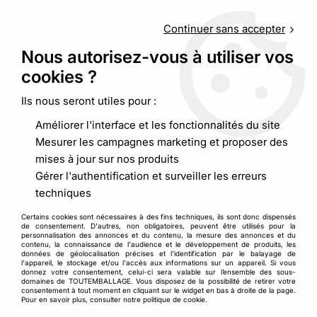
Service client
au
09 88 48 09 09
(non surtaxé) du
lundi au
vendredi de 9h00 à 19h00
Continuer sans accepter
Nous autorisez-vous à utiliser vos
cookies ?
0
Ils nous seront utiles pour :
Améliorer l'interface et les fonctionnalités du site
Accueil
>
Adhésif, cerclage
>
Adhésif
>
Ruban adhésif PP HOT
Mesurer les campagnes marketing et proposer des
MELT 30 microns impression personnalisé
mises à jour sur nos produits
Gérer l'authentification et surveiller les erreurs
techniques
Certains cookies sont nécessaires à des fins techniques, ils sont donc dispensés
de consentement. D'autres, non obligatoires, peuvent être utilisés pour la
personnalisation des annonces et du contenu, la mesure des annonces et du
contenu, la connaissance de l'audience et le développement de produits, les
données de géolocalisation précises et l'identification par le balayage de
l'appareil, le stockage et/ou l'accès aux informations sur un appareil. Si vous
donnez votre consentement, celui-ci sera valable sur l’ensemble des sous-
domaines de TOUTEMBALLAGE. Vous disposez de la possibilité de retirer votre
consentement à tout moment en cliquant sur le widget en bas à droite de la page.
Pour en savoir plus, consulter notre politique de cookie.