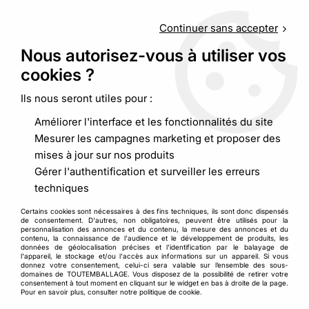
Service client
au
09 88 48 09 09
(non surtaxé) du
lundi au
vendredi de 9h00 à 19h00
Continuer sans accepter
Nous autorisez-vous à utiliser vos
cookies ?
0
Ils nous seront utiles pour :
Améliorer l'interface et les fonctionnalités du site
Accueil
>
Boite, carton d’emballage et caisse
>
Mesurer les campagnes marketing et proposer des
Caisse carton à hauteur variable et caisse à fond automatique
mises à jour sur nos produits
Caisse carton fond automatique
Gérer l'authentification et surveiller les erreurs
techniques
et carton à hauteur variable
Certains cookies sont nécessaires à des fins techniques, ils sont donc dispensés
de consentement. D'autres, non obligatoires, peuvent être utilisés pour la
Chez
Toutemballage
, la préparation de commandes
personnalisation des annonces et du contenu, la mesure des annonces et du
contenu, la connaissance de l'audience et le développement de produits, les
devient un jeu d’enfant avec notre sélection de
caisses en
données de géolocalisation précises et l'identification par le balayage de
carton à fond automatique
et de
caisses à hauteur variable
.
l'appareil, le stockage et/ou l'accès aux informations sur un appareil. Si vous
donnez votre consentement, celui-ci sera valable sur l’ensemble des sous-
Conçues pour sécuriser et expédier vos produits de toutes
domaines de TOUTEMBALLAGE. Vous disposez de la possibilité de retirer votre
consentement à tout moment en cliquant sur le widget en bas à droite de la page.
dimensions, nos
solutions d’emballages
innovants
Pour en savoir plus, consulter notre politique de cookie.
suppriment le fastidieux scotchage du fond du carton. Pour