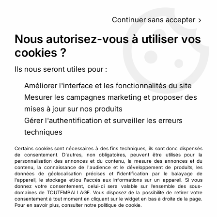
Service client
au
09 88 48 09 09
(non surtaxé) du
lundi au
vendredi de 9h00 à 19h00
Continuer sans accepter
Nous autorisez-vous à utiliser vos
cookies ?
0
Ils nous seront utiles pour :
Améliorer l'interface et les fonctionnalités du site
Accueil
>
>
Etui livre avec fermeture adhésive
Mesurer les campagnes marketing et proposer des
mises à jour sur nos produits
Gérer l'authentification et surveiller les erreurs
techniques
Certains cookies sont nécessaires à des fins techniques, ils sont donc dispensés
de consentement. D'autres, non obligatoires, peuvent être utilisés pour la
personnalisation des annonces et du contenu, la mesure des annonces et du
contenu, la connaissance de l'audience et le développement de produits, les
données de géolocalisation précises et l'identification par le balayage de
l'appareil, le stockage et/ou l'accès aux informations sur un appareil. Si vous
donnez votre consentement, celui-ci sera valable sur l’ensemble des sous-
domaines de TOUTEMBALLAGE. Vous disposez de la possibilité de retirer votre
consentement à tout moment en cliquant sur le widget en bas à droite de la page.
Pour en savoir plus, consulter notre politique de cookie.