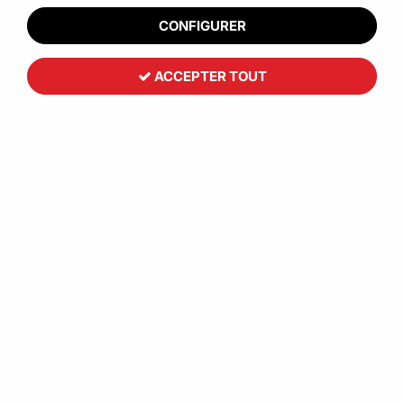
CONFIGURER
ACCEPTER TOUT
Toutemballage
Etui livre avec fermeture adhésive
0
,
75
€
HT
À partir de
Réf. :
CCB00021
Optimisez l'expédition de vos publications avec une sécurité
et une facilité d'ouverture inégalées !