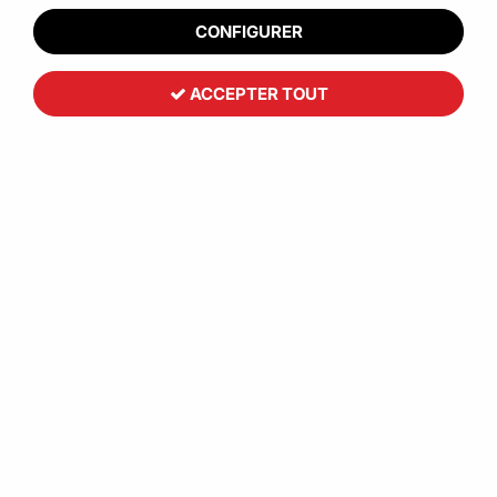
CONFIGURER
ACCEPTER TOUT
Toutemballage
Ruban adhésif armé fil à fil