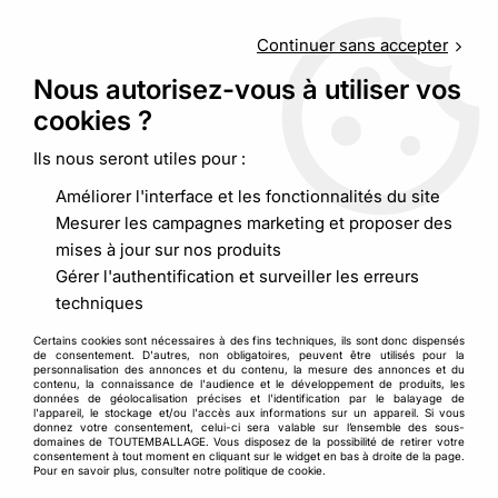
Service client
au
09 88 48 09 09
(non surtaxé) du
lundi au
vendredi de 9h00 à 19h00
Continuer sans accepter
Nous autorisez-vous à utiliser vos
cookies ?
0
Ils nous seront utiles pour :
Améliorer l'interface et les fonctionnalités du site
Accueil
>
Adhésif, cerclage
>
Adhésif
>
Ruban adhésif armé fil à
Mesurer les campagnes marketing et proposer des
fil
mises à jour sur nos produits
Gérer l'authentification et surveiller les erreurs
techniques
Certains cookies sont nécessaires à des fins techniques, ils sont donc dispensés
de consentement. D'autres, non obligatoires, peuvent être utilisés pour la
personnalisation des annonces et du contenu, la mesure des annonces et du
contenu, la connaissance de l'audience et le développement de produits, les
données de géolocalisation précises et l'identification par le balayage de
l'appareil, le stockage et/ou l'accès aux informations sur un appareil. Si vous
donnez votre consentement, celui-ci sera valable sur l’ensemble des sous-
domaines de TOUTEMBALLAGE. Vous disposez de la possibilité de retirer votre
consentement à tout moment en cliquant sur le widget en bas à droite de la page.
Pour en savoir plus, consulter notre politique de cookie.