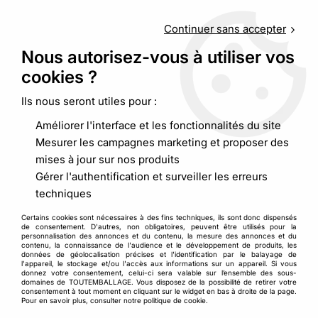
Service client
au
09 88 48 09 09
(non surtaxé) du
lundi au
vendredi de 9h00 à 19h00
Continuer sans accepter
Nous autorisez-vous à utiliser vos
cookies ?
0
Ils nous seront utiles pour :
Améliorer l'interface et les fonctionnalités du site
Accueil
>
Bureautique
>
Agrafes N°24/6 galvanisées en Boîte
Mesurer les campagnes marketing et proposer des
de 1000
mises à jour sur nos produits
Gérer l'authentification et surveiller les erreurs
techniques
Certains cookies sont nécessaires à des fins techniques, ils sont donc dispensés
de consentement. D'autres, non obligatoires, peuvent être utilisés pour la
personnalisation des annonces et du contenu, la mesure des annonces et du
contenu, la connaissance de l'audience et le développement de produits, les
données de géolocalisation précises et l'identification par le balayage de
l'appareil, le stockage et/ou l'accès aux informations sur un appareil. Si vous
donnez votre consentement, celui-ci sera valable sur l’ensemble des sous-
domaines de TOUTEMBALLAGE. Vous disposez de la possibilité de retirer votre
consentement à tout moment en cliquant sur le widget en bas à droite de la page.
Pour en savoir plus, consulter notre politique de cookie.