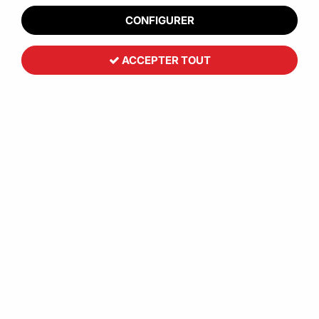
CONFIGURER
ACCEPTER TOUT
Toutemballage
Agrafes N°24/6 galvanisées en
Boîte de 1000
1
,
25
€
HT
Réf. :
CCB00232