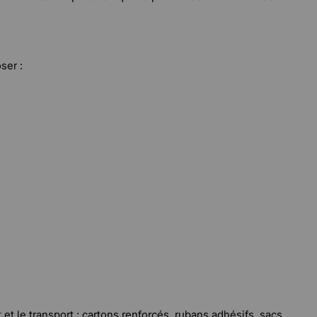
ser :
 le transport : cartons renforcés, rubans adhésifs, sacs