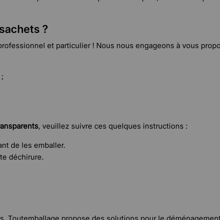
 sachets ?
professionnel et particulier ! Nous nous engageons à vous propo
;
ransparents
, veuillez suivre ces quelques instructions :
nt de les emballer.
te déchirure.
.
s, Toutemballage propose des solutions pour le déménagement et