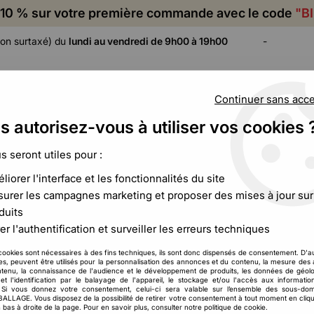
10 % sur votre première commande avec le code
"B
on surtaxé) du
lundi au vendredi de 9h00 à 19h00
-
Continuer sans acc
s autorisez-vous à utiliser vos cookies 
ADHÉSIF,
CALAGE ET
FILM ET
CERCLAGE,
PROTECTION
PALETTISATION
us seront utiles pour :
ÉTIQUETAGE
liorer l'interface et les fonctionnalités du site
forme
>
Petit sachet plastique transparent
urer les campagnes marketing et proposer des mises à jour sur
duits
Petit sachet plastique transparent
er l'authentification et surveiller les erreurs techniques
me un effet indispensable pour tous les professionnels et parti
cookies sont nécessaires à des fins techniques, ils sont donc dispensés de consentement. D'a
res, peuvent être utilisés pour la personnalisation des annonces et du contenu, la mesure de
ommerçant, artisan ou simple particulier dispose maintenant d’
tenu, la connaissance de l'audience et le développement de produits, les données de géolo
sac plastique que vous pouvez marier avec d’autres solutions
et l'identification par le balayage de l'appareil, le stockage et/ou l'accès aux informati
. Si vous donnez votre consentement, celui-ci sera valable sur l’ensemble des sous-do
transparent
, le
sachet zip
et bien d’autres.
LAGE. Vous disposez de la possibilité de retirer votre consentement à tout moment en cliqu
 bas à droite de la page. Pour en savoir plus, consulter notre politique de cookie.