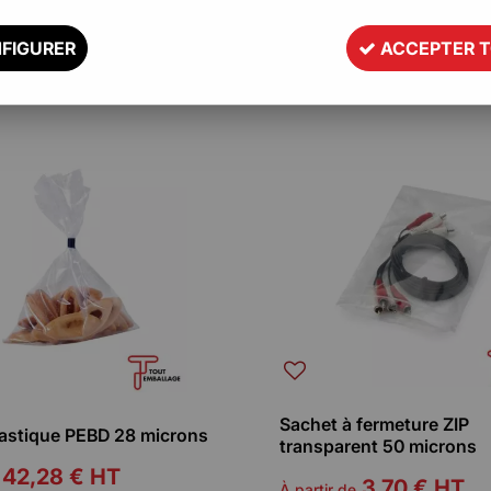
z tous nos petits sachets en plastique tr
FIGURER
ACCEPTER 
20 articles
Sachet à fermeture ZIP
lastique PEBD 28 microns
transparent 50 microns
42,28 €
HT
3,70 €
HT
À partir de