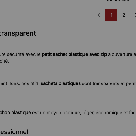
1
2
transparent
te sécurité avec le
petit sachet plastique avec zip
à ouverture et
dité.
hantillons, nos
mini sachets plastiques
sont transparents et perm
hon plastique
est un moyen pratique, léger, économique et faci
fessionnel