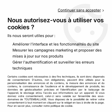
Service client
au
09 88 48 09 09
(non surtaxé) du
lundi au
vendredi de 9h00 à 19h00
Continuer sans accepter
Nous autorisez-vous à utiliser vos
cookies ?
0
Ils nous seront utiles pour :
Améliorer l'interface et les fonctionnalités du site
Accueil
>
Pochette, sacherie
>
Mesurer les campagnes marketing et proposer des
Sac d'emballage par taille et forme
>
Petites boîtes en carton
mises à jour sur nos produits
Petites boîtes en carton
Gérer l'authentification et surveiller les erreurs
techniques
Pour l’
envoi d’articles
de petit volume ou le
Certains cookies sont nécessaires à des fins techniques, ils sont donc dispensés
conditionnement
et
l’emballage
de vos petits produits,
de consentement. D'autres, non obligatoires, peuvent être utilisés pour la
personnalisation des annonces et du contenu, la mesure des annonces et du
Toutemballage propose un large choix de
petites boîtes en
contenu, la connaissance de l'audience et le développement de produits, les
carton
adaptées à tous les usages. Que vous soyez
données de géolocalisation précises et l'identification par le balayage de
l'appareil, le stockage et/ou l'accès aux informations sur un appareil. Si vous
commerçants de bijoux, de cosmétiques, d’accessoires de
donnez votre consentement, celui-ci sera valable sur l’ensemble des sous-
domaines de TOUTEMBALLAGE. Vous disposez de la possibilité de retirer votre
mode, ou tout simplement artisan créateur, nos petites
consentement à tout moment en cliquant sur le widget en bas à droite de la page.
boîtes assurent une présentation soignée et une
Pour en savoir plus, consulter notre politique de cookie.
protection optimale de vos produits.