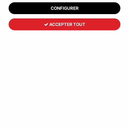
CONFIGURER
Découvrez nos petites boîtes en carton
ACCEPTER TOUT
TRIER & FILTRER
8 articles